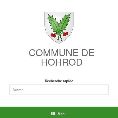
Skip
to
content
COMMUNE DE
HOHROD
Recherche rapide
Search
for:
Menu