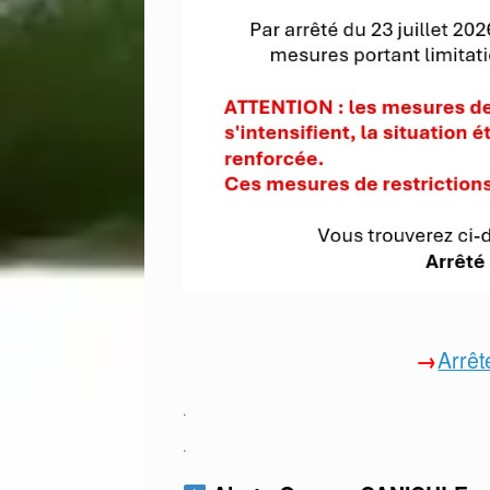
→
Arrê
.
.